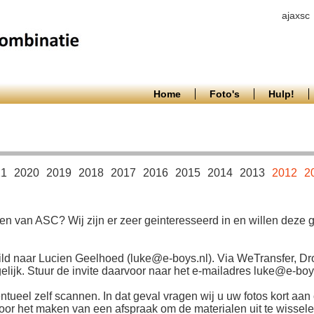
ajaxsc
Home
Foto's
Hulp!
21
2020
2019
2018
2017
2016
2015
2014
2013
2012
2
en van ASC? Wij zijn er zeer geinteresseerd in en willen deze
ld naar Lucien Geelhoed (luke@e-boys.nl). Via WeTransfer, Dr
ijk. Stuur de invite daarvoor naar het e-mailadres luke@e-boys
ntueel zelf scannen. In dat geval vragen wij u uw fotos kort aan 
r het maken van een afspraak om de materialen uit te wisselen