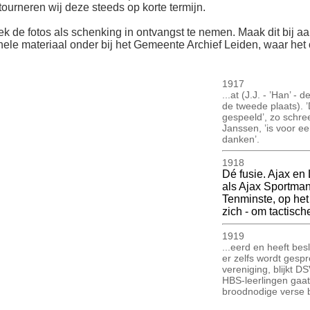
ourneren wij deze steeds op korte termijn.
ek de fotos als schenking in ontvangst te nemen. Maak dit bij aan
inele materiaal onder bij het Gemeente Archief Leiden, waar het o
1917
...at (J.J. - ’Han’ -
de tweede plaats). ’
gespeeld’, zo schree
Janssen, ’is voor 
danken’.
1918
Dé fusie. Ajax e
als Ajax Sportman
Tenminste, op het 
zich - om tactisc
1919
...eerd en heeft bes
er zelfs wordt gesp
vereniging, blijkt 
HBS-leerlingen gaat
broodnodige verse 