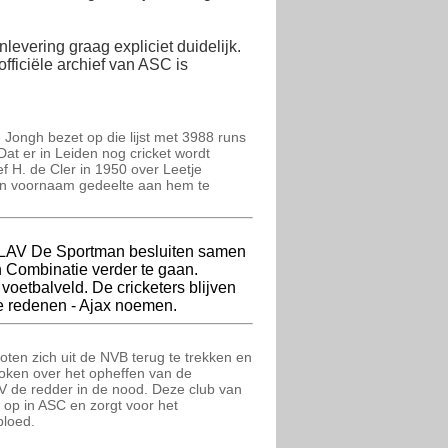
levering graag expliciet duidelijk.
fficiële archief van ASC is
 de Jongh bezet op die lijst met 3988 runs
Dat er in Leiden nog cricket wordt
f H. de Cler in 1950 over Leetje
een voornaam gedeelte aan hem te
n LAV De Sportman besluiten samen
 Combinatie verder te gaan.
voetbalveld. De cricketers blijven
he redenen - Ajax noemen.
loten zich uit de NVB terug te trekken en
roken over het opheffen van de
DSV de redder in de nood. Deze club van
 op in ASC en zorgt voor het
bloed.