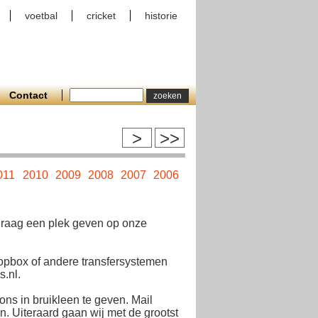
voetbal
cricket
historie
Contact
>
>>
011
2010
2009
2008
2007
2006
2005
2004
2003
2002
 graag een plek geven op onze
opbox of andere transfersystemen
.nl.
ons in bruikleen te geven. Mail
. Uiteraard gaan wij met de grootst