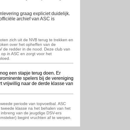
levering graag expliciet duidelijk.
fficiële archief van ASC is
loten zich uit de NVB terug te trekken en
roken over het opheffen van de
DSV de redder in de nood. Deze club van
 op in ASC en zorgt voor het
bloed.
nog een stapje terug doen. Er
prominente spelers bij de vereniging
 vrijwillig naar de derde klasse van
 tweede periode van topvoetbal. ASC
 tweede klasse na het behalen van het
inbreng van de jeugdige DSV-ers
steker) begint vruchten af te werpen.