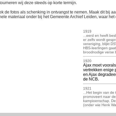
ourneren wij deze steeds op korte termijn.
ek de fotos als schenking in ontvangst te nemen. Maak dit bij aan
inele materiaal onder bij het Gemeente Archief Leiden, waar het o
1919
...eerd en heeft bes
er zelfs wordt gesp
vereniging, blijkt 
HBS-leerlingen gaat
broodnodige verse 
1920
Ajax moet voorals
vertrekken enige 
en Ajax degradeert
de NCB.
1921
...Het begin van de
promoveert naar de
kampioenschap. De 
(onder wie Henk Wam