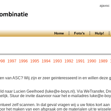
ajaxsc
Home
Foto's
Hulp!
998
1997
1996
1995
1994
1993
1992
1991
1990
1989
en van ASC? Wij zijn er zeer geinteresseerd in en willen deze
ld naar Lucien Geelhoed (luke@e-boys.nl). Via WeTransfer, Dr
ijk. Stuur de invite daarvoor naar het e-mailadres luke@e-boys
ntueel zelf scannen. In dat geval vragen wij u uw fotos kort aan 
r het maken van een afspraak om de materialen uit te wisselen