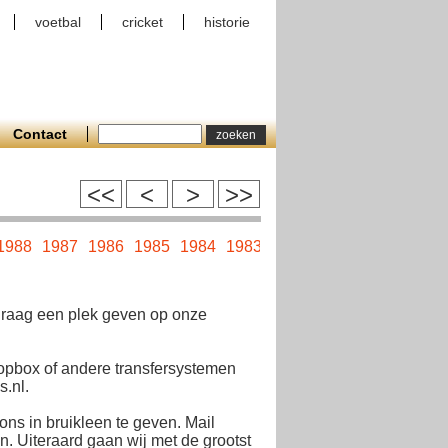
voetbal
cricket
historie
Contact
<<
<
>
>>
1988
1987
1986
1985
1984
1983
1982
1981
1980
1979
 graag een plek geven op onze
opbox of andere transfersystemen
.nl.
ons in bruikleen te geven. Mail
. Uiteraard gaan wij met de grootst