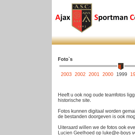
Foto`s
8
2007
2006
2005
2004
2003
2002
2001
2000
1999
1
Heeft u ook nog oude teamfotos ligg
historische site.
Fotos kunnen digitaal worden gemai
de bestanden doorgeven is ook mogel
Uiteraard willen we de fotos ook eve
Lucien Geelhoed op luke@e-boys voo